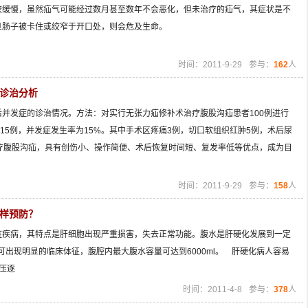
缓慢，虽然疝气可能经过数月甚至数年不会恶化，但未治疗的疝气，其症状是不
旦肠子被卡住或绞窄于开口处，则会危及生命。
时间：2011-9-29
参与：
162
人
诊治分析
术后并发症的诊治情况。方法：对实行无张力疝修补术治疗腹股沟疝患者100例进行
15例，并发症发生率为15%。其中手术区疼痛3例，切口软组织红肿5例，术后尿
疗腹股沟疝，具有创伤小、操作简便、术后恢复时间短、复发率低等优点，成为目
时间：2011-9-29
参与：
158
人
样预防？
疾病，其特点是肝细胞出现严重损害，失去正常功能。腹水是肝硬化发展到一定
即可出现明显的临床体征，腹腔内最大腹水容量可达到6000ml。 肝硬化病人容易
压逐
时间：2011-4-8
参与：
378
人