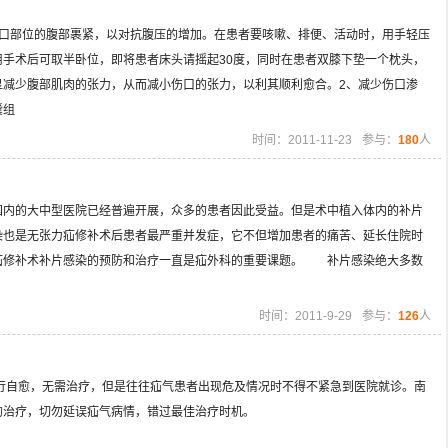
伤口部位的腹部裹紧，以对抗腹压的增加。在患者要咳嗽、排便、活动时，用手轻压
手术后可取半卧位，即将患者床头请摇起30度，同时在患者双膝下垫一个枕头，
显减少腹部肌肉的张力，从而减小伤口的张力，以利其顺利愈合。2、减少伤口渗
囊组
时间：2011-11-23
参与：
180
人
内的大中型医院已经普遍开展，众多的患者因此受益。但是术中植入体内的补片
染也是无张力疝修补术后患者最严重并发症，它不但增加患者的痛苦、延长住院时
疝修补术补片感染的预防和治疗一直是疝外科的重要课题。 补片感染绝大多数
时间：2011-9-29
参与：
126
人
自愈，无需治疗，但是往往疝气患者出现危及情况时不得不紧急到医院就诊。南
气的治疗，切勿延误疝气病情，错过最佳治疗时机。