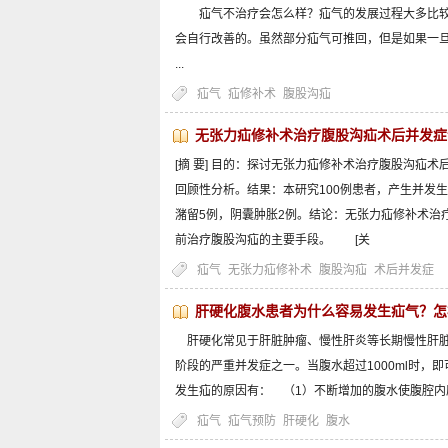
疝气不治疗会怎么样？疝气的发展过程大多比较
会自行改善的。虽然部分疝气可推回，但是如果一
...
疝气
疝修补术
腹股沟疝
无张力疝修补术治疗腹股沟疝术后并发症
[摘 要] 目的：探讨无张力疝修补术治疗腹股沟疝
回顾性分析。结果：本研究100例患者，产生并发生
潴留5例，阴囊肿胀2例。结论：无张力疝修补术治
前治疗腹股沟疝的主要手段。 [关
疝气
无张力疝修补术
腹股沟疝
术后并发症
肝硬化腹水患者为什么容易发生疝气？怎
肝硬化常见于肝脏肿瘤、慢性肝炎等长期慢性肝脏
阶段的严重并发症之一。当腹水超过1000ml时，
发生疝的原因有： （1）不断增加的腹水使腹腔内
疝气
疝气预防
肝硬化
腹水