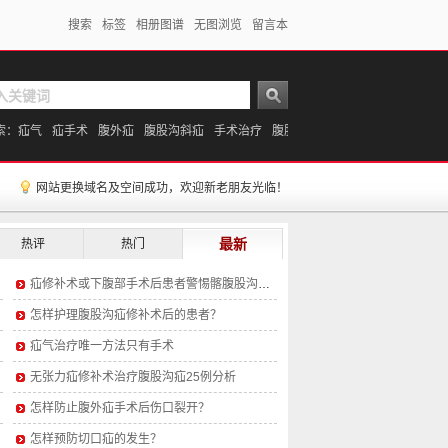
搜索
标签
相册图谱
无图浏览
留言本
索：
疝气
疝手术
腹外疝
腹股沟斜疝
手术治疗
腹股沟疝
网站更换域名及空间成功，欢迎新老朋友光临！
最新
热评
热门
疝修补术或下腹部手术后患者警惕髂腹股沟神经干痛
怎样护理腹股沟疝修补术后的患者？
疝气治疗唯一方法只有手术
无张力疝修补术治疗腹股沟疝25例分析
怎样防止腹外疝手术后伤口裂开？
怎样预防切口疝的发生？