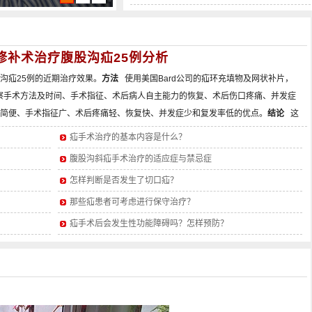
修补术治疗腹股沟疝25例分析
沟疝25例的近期治疗效果。
方法
使用美国Bard公司的疝环充填物及网状补片，
察手术方法及时间、手术指征、术后病人自主能力的恢复、术后伤口疼痛、并发症
简便、手术指征广、术后疼痛轻、恢复快、并发症少和复发率低的优点。
结论
这
方法，具有传统方法无法比拟的优势。尤其适于在基层医院推广。
疝手术治疗的基本内容是什么？
腹股沟斜疝手术治疗的适应症与禁忌症
怎样判断是否发生了切口疝？
那些疝患者可考虑进行保守治疗？
疝手术后会发生性功能障碍吗？怎样预防？