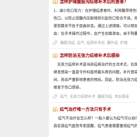
怎样护理腹股沟疝修补术后的患者？
1、减小伤口张力：在护理疝患者时，利用腹带将
伤口，以防止因腹内压剧增而引起伤口愈合不良。用
使双膝关节处于屈曲状态。通过上述措施，可以明
血：在手术操作过程中，会产生创面渗血，由于阴
腹股沟疝
疝气
疝修补术后
腹外疝
护理
怎样防治无张力疝修补术后感染
无张力疝修补术是当前疝病治疗的主流术式，在国
继发感染一直是令外科医师最头疼的问题，补片感
间、而且严重影响患者的预后。因此，防治无张力
继发于伤口感染，
疝气
无张力疝修补术
腹股沟疝
术后感染
疝气治疗唯一方法只有手术
疝气不治疗会怎么样？一般人都认为疝气可以自行
昌宏昌疝气医院专家提醒，疝气患者需要重视疝