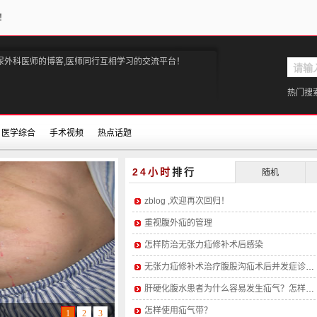
！
尿外科医师的博客,医师同行互相学习的交流平台！
热门搜
医学综合
手术视频
热点话题
24小时
排行
随机
zblog ,欢迎再次回归！
重视腹外疝的管理
怎样防治无张力疝修补术后感染
无张力疝修补术治疗腹股沟疝术后并发症诊治分析
肝硬化腹水患者为什么容易发生疝气？怎样预防？
怎样使用疝气带？
1
2
3