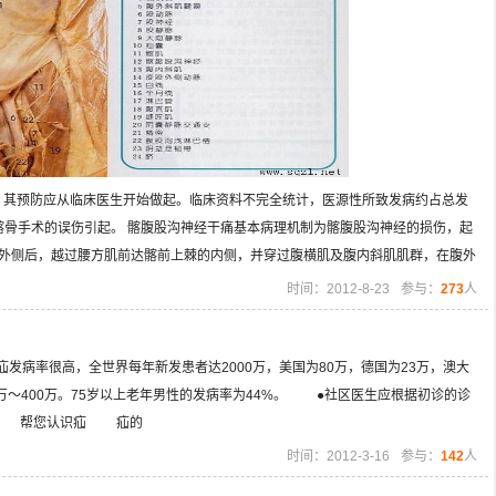
其预防应从临床医生开始做起。临床资料不完全统计，医源性所致发病约占总发
髂骨手术的误伤引起。 髂腹股沟神经干痛基本病理机制为髂腹股沟神经的损伤，起
肌外侧后，越过腰方肌前达髂前上棘的内侧，并穿过腹横肌及腹内斜肌肌群，在腹外
时间：2012-8-23
参与：
273
人
病率很高，全世界每年新发患者达2000万，美国为80万，德国为23万，澳大
万～400万。75岁以上老年男性的发病率为44%。 ●社区医生应根据初诊的诊
。 帮您认识疝 疝的
时间：2012-3-16
参与：
142
人