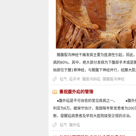
髂腹股沟神经干痛发病主要为医源性引起，因此，
病的80%。其中，绝大部分发病为下腹部手术或是
始部位于腰1脊神经，与髂腹下神经并行，经腰大
疝气
疝手术
腹股沟斜疝
髂腹股沟神经
重视腹外疝的管理
●腹外疝是不可自愈的常见疾病之一。 ●腹外疝发
利亚为8万。据保守估计，我国每年新发患者为200
断，提醒疝病患者及早到大医院接受正规的诊治
疝气
腹外疝