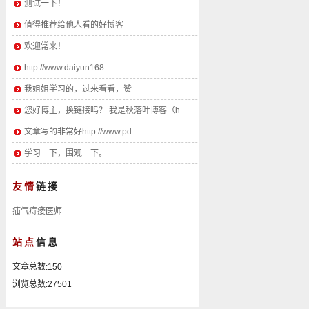
测试一下！
值得推荐给他人看的好博客
欢迎常来！
http://www.daiyun168
我姐姐学习的，过来看看，赞
您好博主，换链接吗？ 我是秋落叶博客（h
文章写的非常好http://www.pd
学习一下，围观一下。
友情
链接
疝气痔瘘医师
心诺设计
站点
信息
文章总数:150
浏览总数:27501