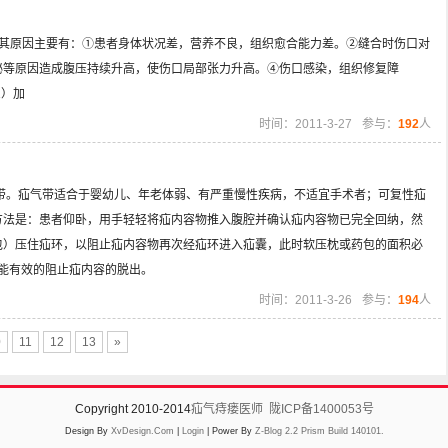
其原因主要有：①患者身体状况差，营养不良，组织愈合能力差。②缝合时伤口对
秘等原因造成腹压持续升高，使伤口局部张力升高。④伤口感染，组织修复障
1）加
时间：2011-3-27
参与：
192
人
。疝气带适合于婴幼儿、年老体弱、有严重慢性疾病，不适宜手术者；可复性疝
方法是：患者仰卧，用手轻轻将疝内容物推入腹腔并确认疝内容物已完全回纳，然
包）压住疝环，以阻止疝内容物再次经疝环进入疝囊，此时软压枕或药包的面积必
才能有效的阻止疝内容的脱出。
时间：2011-3-26
参与：
194
人
0
11
12
13
»
Copyright 2010-2014
疝气痔瘘医师
陇ICP备1400053号
Design By
XvDesign.Com
|
Login
| Power By
Z-Blog 2.2 Prism Build 140101.