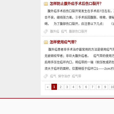
怎样防止腹外疝手术后伤口裂开？
腹外疝手术后伤口裂开常发生在手术后7日左右，
合不良，缝线张力差。③手术后因腹胀、咳嗽、便
碍。 为了腹部伤口裂开，应注意以下几点： （
腹外疝
疝气
腹部伤口裂开
怎样使用疝气带？
腹外疝患者非手术治疗最常用的方法是使用疝气带
无嵌顿绞窄者；非巨大腹外疝者。 疝气带的使用
后用手压住疝环内口，将疝带的一端（软压枕或药
须大于疝环的面积，位置稍低于疝环口1——2cm
疝气
保守治疗
疝气带
1
«
2
3
4
5
6
7
8
9
1