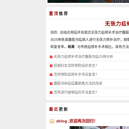
置顶
推荐
无张力疝
目的 总结应用疝环充填式无张力疝修补术治疗腹股
对25例各类腹股沟疝病人进行无张力修补治疗；观
和复发率。
结果
与传统疝修补手术相比，具有方法
是一项更符合人体解剖结构和疝的病理生理的手术
无张力疝修补术治疗腹股沟疝25例分析
妊娠妇女怎样预防疝的发生？
怎样预防疝修补手术后复发？
腹股沟斜疝疝囊剥离方法的改进
怎样进行嵌顿疝的手法复位？
最近
更新
zblog ,欢迎再次回归！