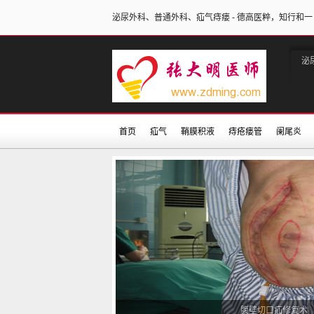
泌尿外科、普通外科、疝气痔瘘 - 德高医粹，知行和一
泌
首页
疝气
鞘膜积液
痔疮瘘管
阑尾炎
腹壁切口疝修复术