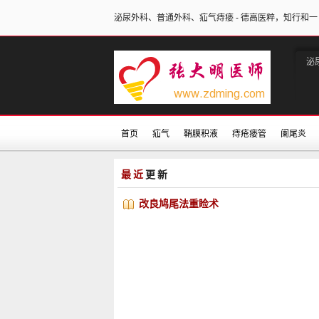
泌尿外科、普通外科、疝气痔瘘 - 德高医粹，知行和一
泌
首页
疝气
鞘膜积液
痔疮瘘管
阑尾炎
最近
更新
改良鸠尾法重睑术