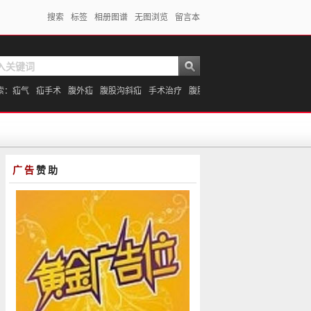
搜索
标签
相册图谱
无图浏览
留言本
索：
疝气
疝手术
腹外疝
腹股沟斜疝
手术治疗
腹股沟疝
广告
赞助