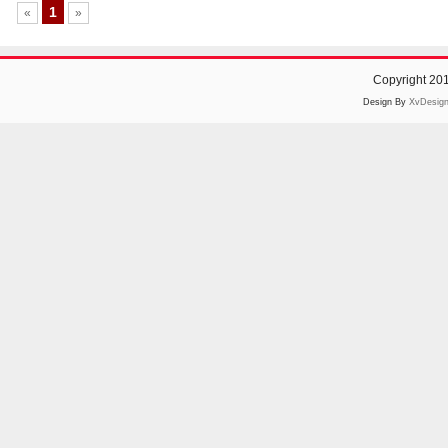
1
«
»
Copyright 20
Design By
XvDesig