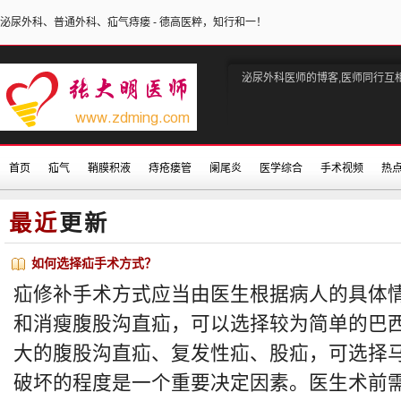
泌尿外科、普通外科、疝气痔瘘 - 德高医粹，知行和一！
泌尿外科医师的博客,医师同行互
首页
疝气
鞘膜积液
痔疮瘘管
阑尾炎
医学综合
手术视频
热
最近
更新
如何选择疝手术方式？
疝修补手术方式应当由医生根据病人的具体
和消瘦腹股沟直疝，可以选择较为简单的巴
大的腹股沟直疝、复发性疝、股疝，可选择
破坏的程度是一个重要决定因素。医生术前