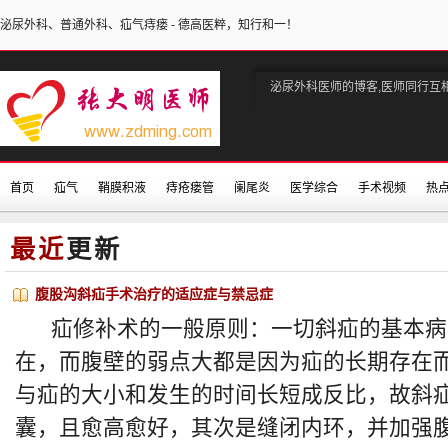
泌尿外科、普通外科、疝气痔瘘 - 德高医粹，知行和一！
泌尿外科医师的博客,医师同行互
首页
疝气
鞘膜积液
痔疮瘘管
阑尾炎
医学综合
手术视频
热
最近
更新
腹股沟斜疝手术治疗的适应症与禁忌症
疝修补术的一般原则：一切斜疝的基本病
在，而腹壁的弱点大都是因为疝的长期存在
与疝的大小和发生的时间长短成反比，故斜
囊，且愈高愈好，其次是缝闭内环，并加强