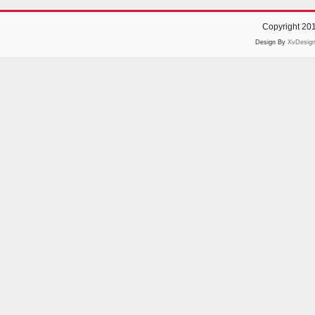
Copyright 20
Design By
XvDesig