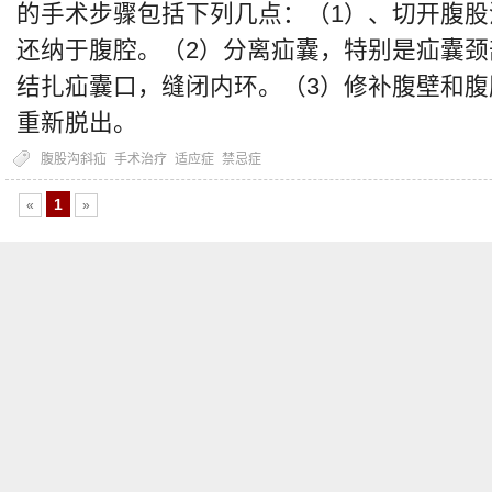
的手术步骤包括下列几点：（1）、切开腹
还纳于腹腔。（2）分离疝囊，特别是疝囊
结扎疝囊口，缝闭内环。（3）修补腹壁和
重新脱出。
腹股沟斜疝
手术治疗
适应症
禁忌症
1
«
»