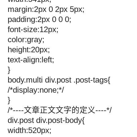
margin:2px 0 2px 5px;
padding:2px 0 0 0;
font-size:12px;
color:gray;
height:20px;
text-align:left;
}
body.multi div.post .post-tags{
/*display:none;*/
}
/*----文章正文文字的定义----*/
div.post div.post-body{
width:520px;