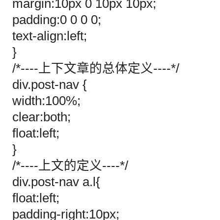
margin:10px 0 10px 10px;
padding:0 0 0 0;
text-align:left;
}
/*----上下文章的总体定义----*/
div.post-nav {
width:100%;
clear:both;
float:left;
}
/*----上文的定义----*/
div.post-nav a.l{
float:left;
padding-right:10px;