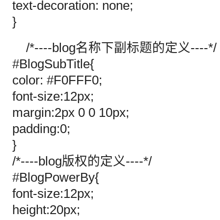
text-decoration: none;
}
/*----blog名称下副标题的定义----*/
#BlogSubTitle{
color: #F0FFF0;
font-size:12px;
margin:2px 0 0 10px;
padding:0;
}
/*----blog版权的定义----*/
#BlogPowerBy{
font-size:12px;
height:20px;