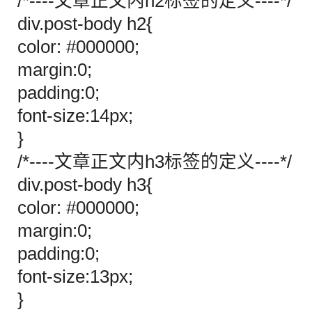
/*----文章正文内h2标签的定义----*/
div.post-body h2{
color: #000000;
margin:0;
padding:0;
font-size:14px;
}
/*----文章正文内h3标签的定义----*/
div.post-body h3{
color: #000000;
margin:0;
padding:0;
font-size:13px;
}