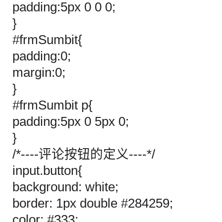
padding:5px 0 0 0;
}
#frmSumbit{
padding:0;
margin:0;
}
#frmSumbit p{
padding:5px 0 5px 0;
}
/*----评论按钮的定义----*/
input.button{
background: white;
border: 1px double #284259;
color: #333;