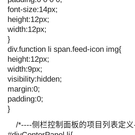
font-size:14px;
height:12px;
width:12px;
}
div.function li span.feed-icon img{
height:12px;
width:9px;
visibility:hidden;
margin:0;
padding:0;
}
/*----侧栏控制面板的项目列表定义---
#divContorPanel li{