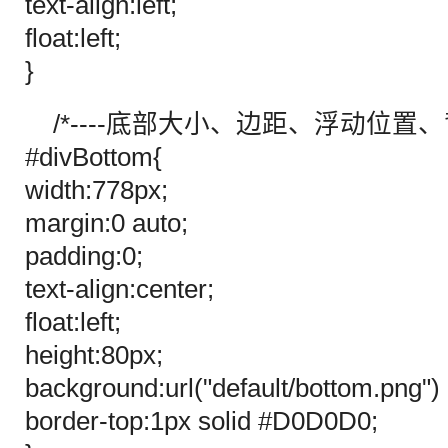
text-align:left;
float:left;
}
/*----底部大小、边距、浮动位置、背
#divBottom{
width:778px;
margin:0 auto;
padding:0;
text-align:center;
float:left;
height:80px;
background:url("default/bottom.png") 
border-top:1px solid #D0D0D0;