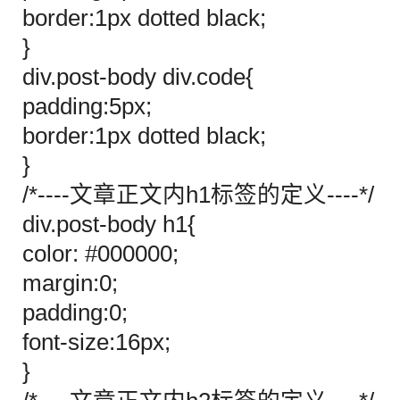
border:1px dotted black;
}
div.post-body div.code{
padding:5px;
border:1px dotted black;
}
/*----文章正文内h1标签的定义----*/
div.post-body h1{
color: #000000;
margin:0;
padding:0;
font-size:16px;
}