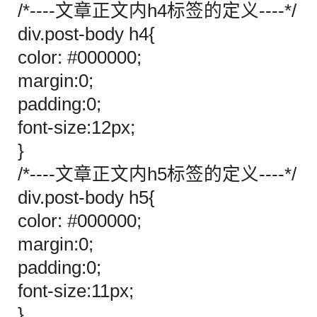
/*----文章正文内h4标签的定义----*/
div.post-body h4{
color: #000000;
margin:0;
padding:0;
font-size:12px;
}
/*----文章正文内h5标签的定义----*/
div.post-body h5{
color: #000000;
margin:0;
padding:0;
font-size:11px;
}