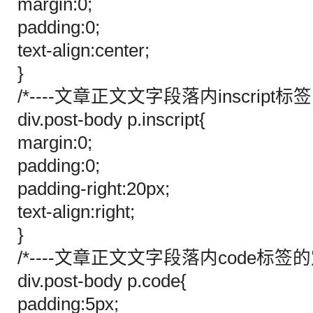
margin:0;
padding:0;
text-align:center;
}
/*----文章正文文字段落内inscript标签的
div.post-body p.inscript{
margin:0;
padding:0;
padding-right:20px;
text-align:right;
}
/*----文章正文文字段落内code标签的定义
div.post-body p.code{
padding:5px;