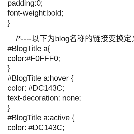
padding:0;
font-weight:bold;
}
/*----以下为blog名称的链接变换定义-
#BlogTitle a{
color:#F0FFF0;
}
#BlogTitle a:hover {
color: #DC143C;
text-decoration: none;
}
#BlogTitle a:active {
color: #DC143C;