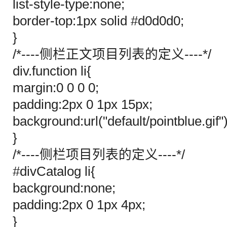
list-style-type:none;
border-top:1px solid #d0d0d0;
}
/*----侧栏正文项目列表的定义----*/
div.function li{
margin:0 0 0 0;
padding:2px 0 1px 15px;
background:url("default/pointblue.gif"
}
/*----侧栏项目列表的定义----*/
#divCatalog li{
background:none;
padding:2px 0 1px 4px;
}