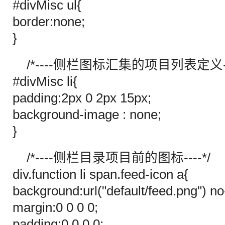
#divMisc ul{
border:none;
}
/*----侧栏图标汇集的项目列表定义---
#divMisc li{
padding:2px 0 2px 15px;
background-image : none;
}
/*----侧栏目录项目前的图标----*/
div.function li span.feed-icon a{
background:url("default/feed.png") no
margin:0 0 0 0;
padding:0 0 0 0;