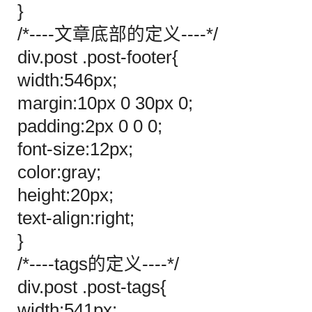
}
/*----文章底部的定义----*/
div.post .post-footer{
width:546px;
margin:10px 0 30px 0;
padding:2px 0 0 0;
font-size:12px;
color:gray;
height:20px;
text-align:right;
}
/*----tags的定义----*/
div.post .post-tags{
width:541px;