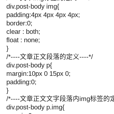
div.post-body img{
padding:4px 4px 4px 4px;
border:0;
clear : both;
float : none;
}
/*----文章正文段落的定义----*/
div.post-body p{
margin:10px 0 15px 0;
padding:0;
}
/*----文章正文文字段落内img标签的定义
div.post-body p.img{