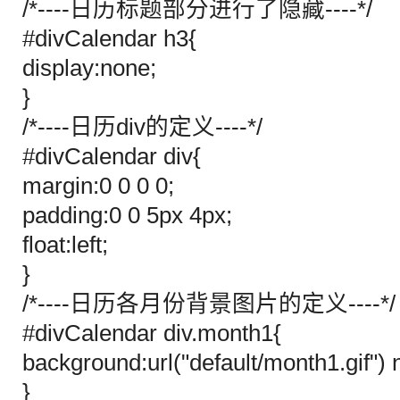
/*----日历标题部分进行了隐藏----*/
#divCalendar h3{
display:none;
}
/*----日历div的定义----*/
#divCalendar div{
margin:0 0 0 0;
padding:0 0 5px 4px;
float:left;
}
/*----日历各月份背景图片的定义----*/
#divCalendar div.month1{
background:url("default/month1.gif") 
}