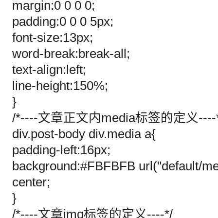
margin:0 0 0 0;
padding:0 0 0 5px;
font-size:13px;
word-break:break-all;
text-align:left;
line-height:150%;
}
/*----文章正文内media标签的定义----*
div.post-body div.media a{
padding-left:16px;
background:#FBFBFB url("default/med
center;
}
/*----文章img标签的定义----*/