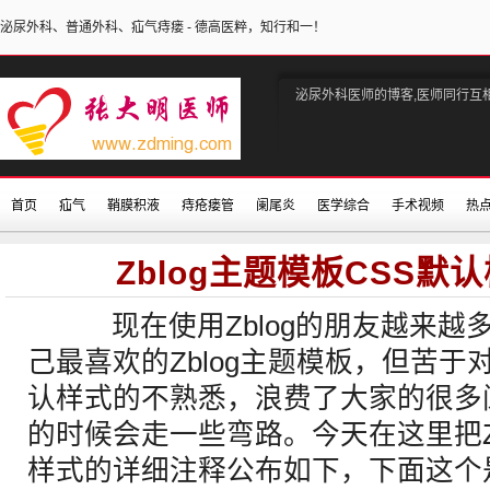
泌尿外科、普通外科、疝气痔瘘 - 德高医粹，知行和一！
泌尿外科医师的博客,医师同行互
首页
疝气
鞘膜积液
痔疮瘘管
阑尾炎
医学综合
手术视频
热
Zblog主题模板CSS默
现在使用Zblog的朋友越来越
己最喜欢的Zblog主题模板，但苦于对Z
认样式的不熟悉，浪费了大家的很多
的时候会走一些弯路。今天在这里把Zb
样式的详细注释公布如下，下面这个是默