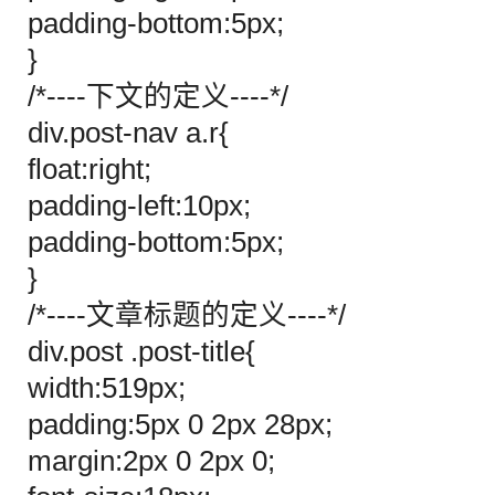
padding-bottom:5px;
}
/*----下文的定义----*/
div.post-nav a.r{
float:right;
padding-left:10px;
padding-bottom:5px;
}
/*----文章标题的定义----*/
div.post .post-title{
width:519px;
padding:5px 0 2px 28px;
margin:2px 0 2px 0;