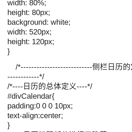
width: 80%;
height: 80px;
background: white;
width: 520px;
height: 120px;
}
/*---------------------------侧栏日历的定义
------------*/
/*----日历的总体定义----*/
#divCalendar{
padding:0 0 0 10px;
text-align:center;
}