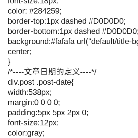
font-size:18px;
color: #284259;
border-top:1px dashed #D0D0D0;
border-bottom:1px dashed #D0D0D0
background:#fafafa url("default/title-b
center;
}
/*----文章日期的定义----*/
div.post .post-date{
width:538px;
margin:0 0 0 0;
padding:5px 5px 2px 0;
font-size:12px;
color:gray;