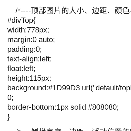
/*----顶部图片的大小、边距、颜色、
#divTop{
width:778px;
margin:0 auto;
padding:0;
text-align:left;
float:left;
height:115px;
background:#1D99D3 url("default/topb
0;
border-bottom:1px solid #808080;
}