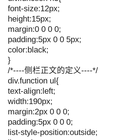
font-size:12px;
height:15px;
margin:0 0 0 0;
padding:5px 0 0 5px;
color:black;
}
/*----侧栏正文的定义----*/
div.function ul{
text-align:left;
width:190px;
margin:2px 0 0 0;
padding:5px 0 0 0;
list-style-position:outside;