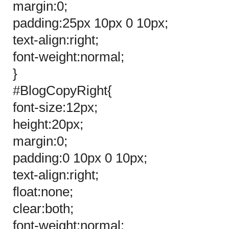
margin:0;
padding:25px 10px 0 10px;
text-align:right;
font-weight:normal;
}
#BlogCopyRight{
font-size:12px;
height:20px;
margin:0;
padding:0 10px 0 10px;
text-align:right;
float:none;
clear:both;
font-weight:normal;